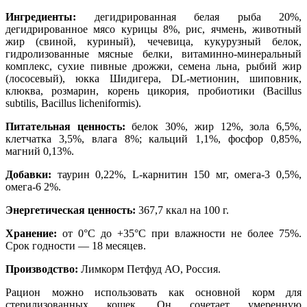
Ингредиенты:
дегидрированная белая рыба 20%,
дегидрированное мясо курицы 8%, рис, ячмень, животный
жир (свиной, куриный), чечевица, кукурузный белок,
гидролизованные мясные белки, витаминно-минеральный
комплекс, сухие пивные дрожжи, семена льна, рыбий жир
(лососевый), юкка Шидигера, DL-метионин, шиповник,
клюква, розмарин, корень цикория, пробиотики (Bacillus
subtilis, Bacillus licheniformis).
Питательная ценность:
белок 30%, жир 12%, зола 6,5%,
клетчатка 3,5%, влага 8%; кальций 1,1%, фосфор 0,85%,
магний 0,13%.
Добавки:
таурин 0,22%, L-карнитин 150 мг, омега-3 0,5%,
омега-6 2%.
Энергетическая ценность:
367,7 ккал на 100 г.
Хранение:
от 0°С до +35°С при влажности не более 75%.
Срок годности — 18 месяцев.
Производство:
Лимкорм Петфуд АО, Россия.
Рацион можно использовать как основной корм для
стерилизованных кошек. Он сочетает умеренную