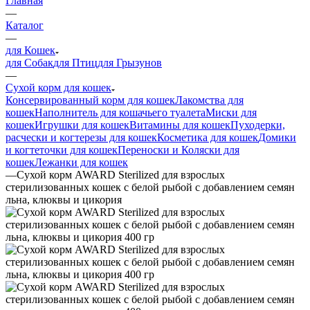
Главная
—
Каталог
—
для Кошек
для Собак
для Птиц
для Грызунов
—
Сухой корм для кошек
Консервированный корм для кошек
Лакомства для
кошек
Наполнитель для кошачьего туалета
Миски для
кошек
Игрушки для кошек
Витамины для кошек
Пуходерки,
расчески и когтерезы для кошек
Косметика для кошек
Домики
и когтеточки для кошек
Переноски и Коляски для
кошек
Лежанки для кошек
—
Сухой корм AWARD Sterilized для взрослых
стерилизованных кошек с белой рыбой с добавлением семян
льна, клюквы и цикория