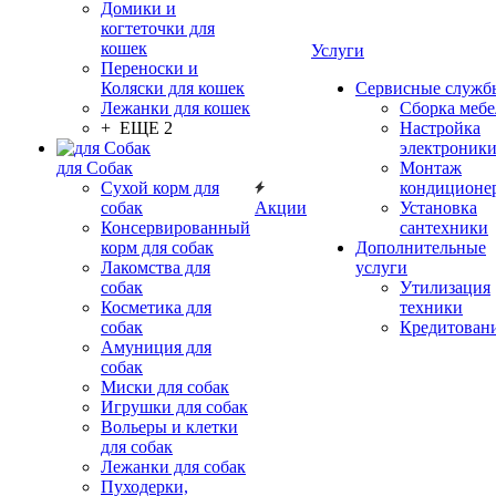
Домики и
когтеточки для
кошек
Услуги
Переноски и
Коляски для кошек
Сервисные служб
Лежанки для кошек
Сборка меб
+ ЕЩЕ 2
Настройка
электроник
для Собак
Монтаж
Сухой корм для
кондиционе
собак
Акции
Установка
Консервированный
сантехники
корм для собак
Дополнительные
Лакомства для
услуги
собак
Утилизация
Косметика для
техники
собак
Кредитован
Амуниция для
собак
Миски для собак
Игрушки для собак
Вольеры и клетки
для собак
Лежанки для собак
Пуходерки,