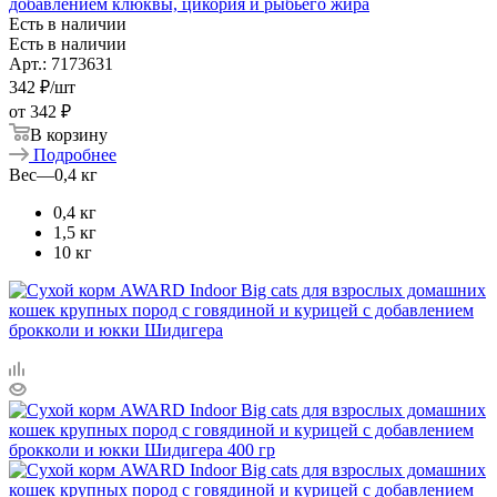
добавлением клюквы, цикория и рыбьего жира
Есть в наличии
Есть в наличии
Арт.: 7173631
342
₽
/шт
от
342 ₽
В корзину
Подробнее
Вес
—
0,4 кг
0,4 кг
1,5 кг
10 кг