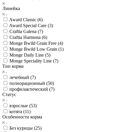
Линейка
Award Classic (
6
)
Award Special Care (
3
)
Craftia Galena (
7
)
Craftia Harmona (
6
)
Monge Bwild Grain Free (
4
)
Monge Bwild Low Grain (
1
)
Monge Daily Line (
5
)
Monge Speciality Line (
7
)
Тип корма
лечебный (
7
)
полнорационный (
50
)
профилактический (
7
)
Статус
взрослые (
53
)
котята (
11
)
Особенности корма
Без курицы (
25
)