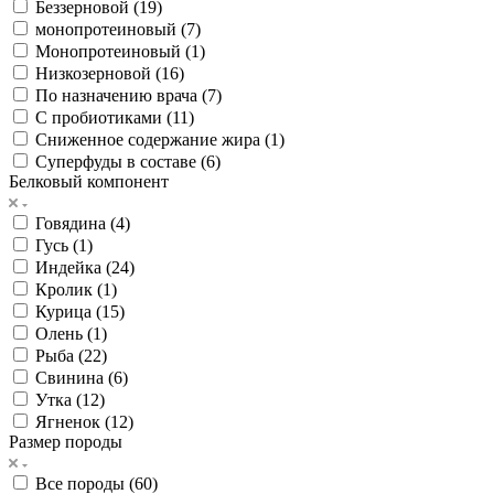
Беззерновой (
19
)
монопротеиновый (
7
)
Монопротеиновый (
1
)
Низкозерновой (
16
)
По назначению врача (
7
)
С пробиотиками (
11
)
Сниженное содержание жира (
1
)
Суперфуды в составе (
6
)
Белковый компонент
Говядина (
4
)
Гусь (
1
)
Индейка (
24
)
Кролик (
1
)
Курица (
15
)
Олень (
1
)
Рыба (
22
)
Свинина (
6
)
Утка (
12
)
Ягненок (
12
)
Размер породы
Все породы (
60
)